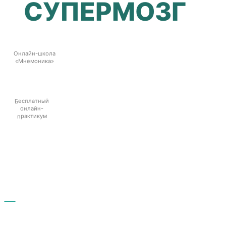
СУПЕРМОЗГ
Онлайн-школа
«Мнемоника»
Бесплатный
онлайн-
практикум
Доступ к библиотеке для супермозга
10 нескучных занятий, которые не только
прокачают мозг всего за 5 минут в день,
но и принесут массу удовольствия
Подарки за участие в практикуме: