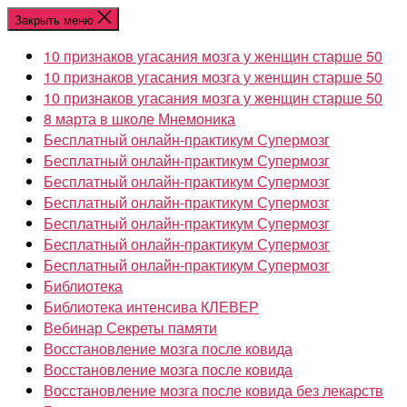
Перейти
Закрыть меню
к
10 признаков угасания мозга у женщин старше 50
содержимому
10 признаков угасания мозга у женщин старше 50
10 признаков угасания мозга у женщин старше 50
8 марта в школе Мнемоника
Бесплатный онлайн-практикум Супермозг
Бесплатный онлайн-практикум Супермозг
Бесплатный онлайн-практикум Супермозг
Бесплатный онлайн-практикум Супермозг
Бесплатный онлайн-практикум Супермозг
Бесплатный онлайн-практикум Супермозг
Бесплатный онлайн-практикум Супермозг
Библиотека
Библиотека интенсива КЛЕВЕР
Вебинар Секреты памяти
Восстановление мозга после ковида
Восстановление мозга после ковида
Восстановление мозга после ковида без лекарств