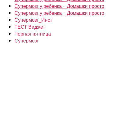
Супермозг у ребенка = Домашки просто
Супермозг у ребенка = Домашки просто
Супермозг_Инст
ТЕСТ Виджет
Черная пятница
Супермозг