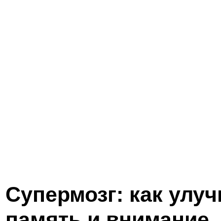
Супермозг: как улу
память и внимание