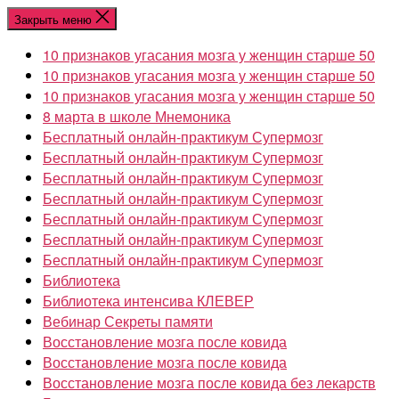
Перейти
Закрыть меню
к
10 признаков угасания мозга у женщин старше 50
содержимому
10 признаков угасания мозга у женщин старше 50
10 признаков угасания мозга у женщин старше 50
8 марта в школе Мнемоника
Бесплатный онлайн-практикум Супермозг
Бесплатный онлайн-практикум Супермозг
Бесплатный онлайн-практикум Супермозг
Бесплатный онлайн-практикум Супермозг
Бесплатный онлайн-практикум Супермозг
Бесплатный онлайн-практикум Супермозг
Бесплатный онлайн-практикум Супермозг
Библиотека
Библиотека интенсива КЛЕВЕР
Вебинар Секреты памяти
Восстановление мозга после ковида
Восстановление мозга после ковида
Восстановление мозга после ковида без лекарств