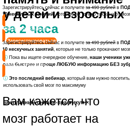
Зарегистрируйтесь сейчас и получите
за 490 рублей
в
ПО
у детей и взрослых
10 нескучных занятий
, которые не только прокачают мозг
за 2 часа
Зарегистрироваться
Зарегистрироваться
Зарегистрируйтесь сейчас и получите
за 490 рублей
в
ПО
10 нескучных занятий
, которые не только прокачают мозг
ⓘ
Пока вы ищете очередное обучение,
наши ученики уж
Зарегистрироваться
раза быстрее и проще ЛЮБУЮ информацию БЕЗ зубр
ⓘ
Это последний вебинар
, который вам нужно посетить
использовать свой мозг по максимуму
Вам кажется, что
Бесплатный онлайн-практикум ×
мозг работает на